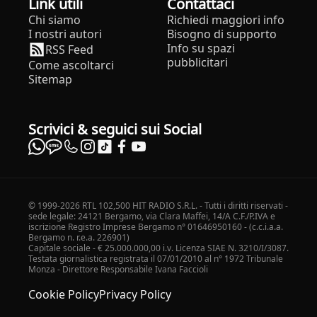
Link utili
Contattaci
Chi siamo
Richiedi maggiori info
I nostri autori
Bisogno di supporto
Info su spazi
RSS Feed
pubblicitari
Come ascoltarci
Sitemap
Scrivici & seguici sui Social
© 1999-2026 RTL 102,500 HIT RADIO S.R.L. - Tutti i diritti riservati -
sede legale: 24121 Bergamo, via Clara Maffei, 14/A C.F./P.IVA e
iscrizione Registro Imprese Bergamo n° 01646950160 - (c.c.i.a.a.
Bergamo n. r.e.a. 226901)
Capitale sociale - € 25.000.000,00 i.v. Licenza SIAE N. 3210/I/3087.
Testata giornalistica registrata il 07/01/2010 al n° 1972 Tribunale
Monza - Direttore Responsabile Ivana Faccioli
Cookie Policy
Privacy Policy