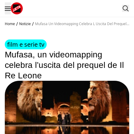
/
/
Home
Notizie
Mufasa Un Videomapping Celebra L Uscita Del Prequel
De Il Re Leone
film e serie tv
Mufasa, un videomapping
celebra l’uscita del prequel de Il
Re Leone