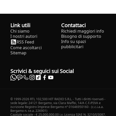
Link utili
Contattaci
Chi siamo
Richiedi maggiori info
I nostri autori
Bisogno di supporto
Info su spazi
RSS Feed
pubblicitari
Come ascoltarci
Sitemap
Scrivici & seguici sui Social
© 1999-2026 RTL 102,500 HIT RADIO S.R.L. - Tutti i diritti riservati -
sede legale: 24121 Bergamo, via Clara Maffei, 14/A C.F./P.IVA e
iscrizione Registro Imprese Bergamo n° 01646950160 - (c.c.i.a.a.
Bergamo n. r.e.a. 226901)
Capitale sociale - € 25.000.000,00 i.v. Licenza SIAE N. 3210/I/3087.