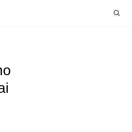
no
ai