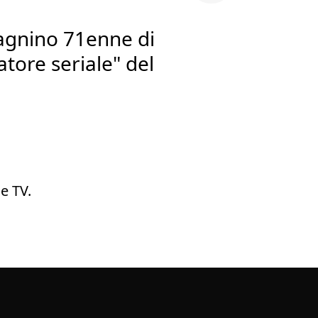
bagnino 71enne di
atore seriale" del
e TV.