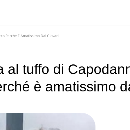
Ecco Perche E Amatissimo Dai Giovani
a al tuffo di Capodan
erché è amatissimo d