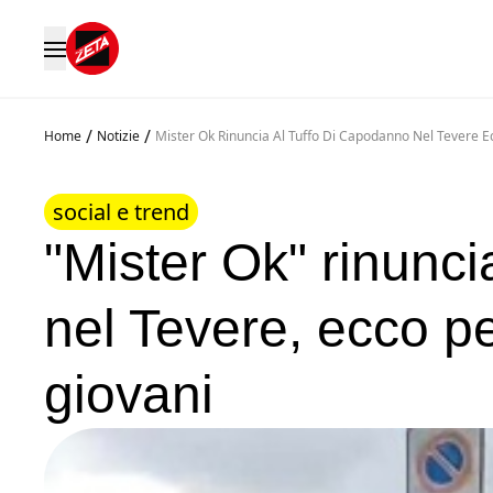
/
/
Home
Notizie
Mister Ok Rinuncia Al Tuffo Di Capodanno Nel Tevere 
social e trend
"Mister Ok" rinunci
nel Tevere, ecco p
giovani