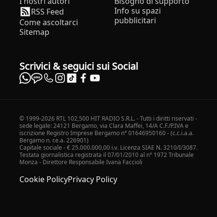
I nostri autori
Bisogno di supporto
Info su spazi
RSS Feed
pubblicitari
Come ascoltarci
Sitemap
Scrivici & seguici sui Social
© 1999-2026 RTL 102,500 HIT RADIO S.R.L. - Tutti i diritti riservati -
sede legale: 24121 Bergamo, via Clara Maffei, 14/A C.F./P.IVA e
iscrizione Registro Imprese Bergamo n° 01646950160 - (c.c.i.a.a.
Bergamo n. r.e.a. 226901)
Capitale sociale - € 25.000.000,00 i.v. Licenza SIAE N. 3210/I/3087.
Testata giornalistica registrata il 07/01/2010 al n° 1972 Tribunale
Monza - Direttore Responsabile Ivana Faccioli
Cookie Policy
Privacy Policy