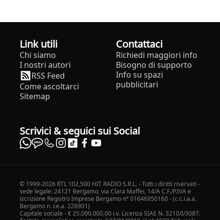
Link utili
Contattaci
Chi siamo
Richiedi maggiori info
I nostri autori
Bisogno di supporto
Info su spazi
RSS Feed
pubblicitari
Come ascoltarci
Sitemap
Scrivici & seguici sui Social
© 1999-2026 RTL 102,500 HIT RADIO S.R.L. - Tutti i diritti riservati -
sede legale: 24121 Bergamo, via Clara Maffei, 14/A C.F./P.IVA e
iscrizione Registro Imprese Bergamo n° 01646950160 - (c.c.i.a.a.
Bergamo n. r.e.a. 226901)
Capitale sociale - € 25.000.000,00 i.v. Licenza SIAE N. 3210/I/3087.