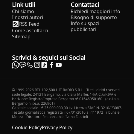
Link utili
Contattaci
Chi siamo
Richiedi maggiori info
I nostri autori
Bisogno di supporto
Info su spazi
RSS Feed
pubblicitari
Come ascoltarci
Sitemap
Scrivici & seguici sui Social
© 1999-2026 RTL 102,500 HIT RADIO S.R.L. - Tutti i diritti riservati -
sede legale: 24121 Bergamo, via Clara Maffei, 14/A C.F./P.IVA e
iscrizione Registro Imprese Bergamo n° 01646950160 - (c.c.i.a.a.
Bergamo n. r.e.a. 226901)
Capitale sociale - € 25.000.000,00 i.v. Licenza SIAE N. 3210/I/3087.
Testata giornalistica registrata il 07/01/2010 al n° 1972 Tribunale
Monza - Direttore Responsabile Ivana Faccioli
Cookie Policy
Privacy Policy