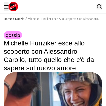
/
/
Home
Notizie
Michelle Hunziker Esce Allo Scoperto Con Alessandro
Carollo Tutto Quello Che C E Da Sapere Sul Nuovo
Amore
gossip
Michelle Hunziker esce allo
scoperto con Alessandro
Carollo, tutto quello che c'è da
sapere sul nuovo amore