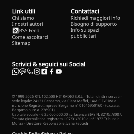
Link utili
Contattaci
Chi siamo
Richiedi maggiori info
I nostri autori
Bisogno di supporto
Info su spazi
RSS Feed
pubblicitari
Come ascoltarci
Sitemap
Scrivici & seguici sui Social
© 1999-2026 RTL 102,500 HIT RADIO S.R.L. - Tutti i diritti riservati -
sede legale: 24121 Bergamo, via Clara Maffei, 14/A C.F./P.IVA e
iscrizione Registro Imprese Bergamo n° 01646950160 - (c.c.i.a.a.
Bergamo n. r.e.a. 226901)
Capitale sociale - € 25.000.000,00 i.v. Licenza SIAE N. 3210/I/3087.
Testata giornalistica registrata il 07/01/2010 al n° 1972 Tribunale
Monza - Direttore Responsabile Ivana Faccioli