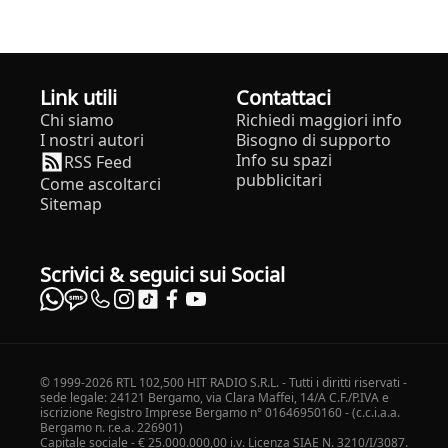
Link utili
Contattaci
Chi siamo
Richiedi maggiori info
I nostri autori
Bisogno di supporto
Info su spazi
RSS Feed
pubblicitari
Come ascoltarci
Sitemap
Scrivici & seguici sui Social
© 1999-2026 RTL 102,500 HIT RADIO S.R.L. - Tutti i diritti riservati -
sede legale: 24121 Bergamo, via Clara Maffei, 14/A C.F./P.IVA e
iscrizione Registro Imprese Bergamo n° 01646950160 - (c.c.i.a.a.
Bergamo n. r.e.a. 226901)
Capitale sociale - € 25.000.000,00 i.v. Licenza SIAE N. 3210/I/3087.