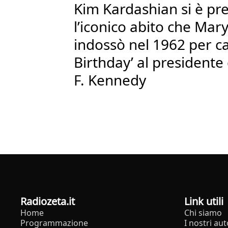
Kim Kardashian si è pr
l’iconico abito che Mar
indossò nel 1962 per c
Birthday’ al presidente d
F. Kennedy
radiozeta.it
Link utili
Home
Chi siamo
Programmazione
I nostri aut