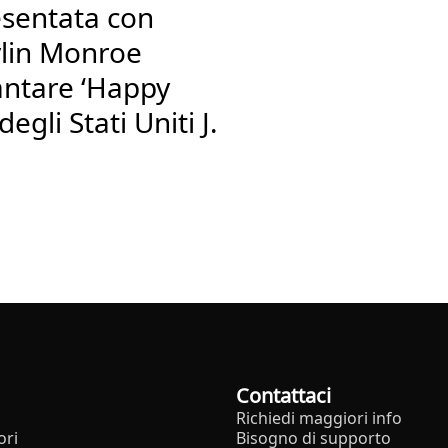
esentata con
ylin Monroe
antare ‘Happy
egli Stati Uniti J.
Contattaci
Richiedi maggiori info
ori
Bisogno di supporto