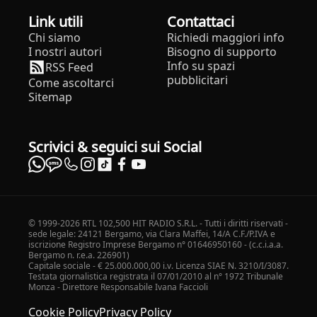
Link utili
Contattaci
Chi siamo
Richiedi maggiori info
I nostri autori
Bisogno di supporto
Info su spazi
RSS Feed
pubblicitari
Come ascoltarci
Sitemap
Scrivici & seguici sui Social
© 1999-2026 RTL 102,500 HIT RADIO S.R.L. - Tutti i diritti riservati -
sede legale: 24121 Bergamo, via Clara Maffei, 14/A C.F./P.IVA e
iscrizione Registro Imprese Bergamo n° 01646950160 - (c.c.i.a.a.
Bergamo n. r.e.a. 226901)
Capitale sociale - € 25.000.000,00 i.v. Licenza SIAE N. 3210/I/3087.
Testata giornalistica registrata il 07/01/2010 al n° 1972 Tribunale
Monza - Direttore Responsabile Ivana Faccioli
Cookie Policy
Privacy Policy