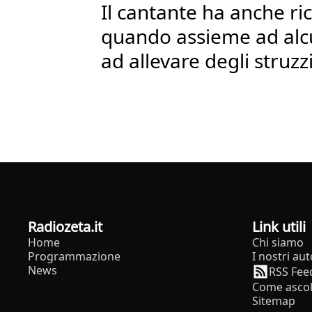
Il cantante ha anche ri
quando assieme ad alc
ad allevare degli struzz
radiozeta.it
Link utili
Home
Chi siamo
Programmazione
I nostri aut
News
RSS Fee
Come ascol
Sitemap