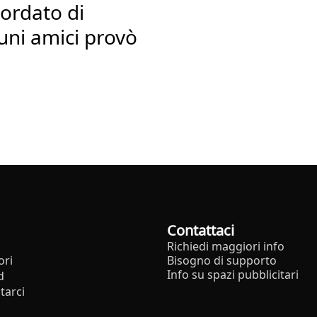
cordato di
uni amici provò
i
Contattaci
Richiedi maggiori info
ori
Bisogno di supporto
Info su spazi pubblicitari
d
tarci