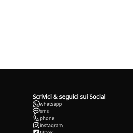
Scrivici & seguici sui Social
whatsapp
sms
phone
instagram
tiktok