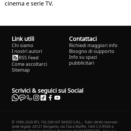
cinema e serie TV.
Link utili
Contattaci
Chi siamo
Richiedi maggiori info
I nostri autori
Bisogno di supporto
Info su spazi
RSS Feed
pubblicitari
Come ascoltarci
Sitemap
Scrivici & seguici sui Social
© 1999-2026 RTL 102,500 HIT RADIO S.R.L. - Tutti i diritti riservati -
sede legale: 24121 Bergamo, via Clara Maffei, 14/A C.F./P.IVA e
iscrizione Registro Imprese Bergamo n° 01646950160 - (c.c.i.a.a.