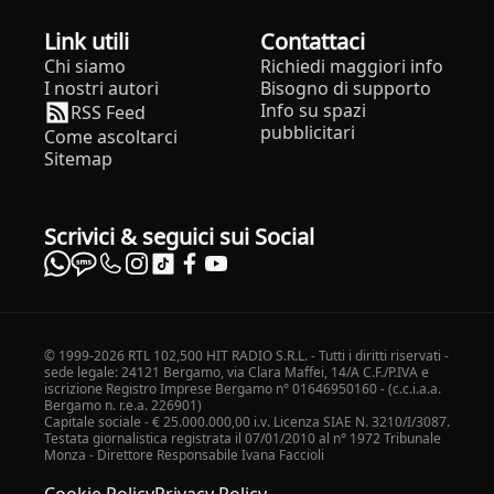
Link utili
Contattaci
Chi siamo
Richiedi maggiori info
I nostri autori
Bisogno di supporto
Info su spazi
RSS Feed
pubblicitari
Come ascoltarci
Sitemap
Scrivici & seguici sui Social
© 1999-2026 RTL 102,500 HIT RADIO S.R.L. - Tutti i diritti riservati -
sede legale: 24121 Bergamo, via Clara Maffei, 14/A C.F./P.IVA e
iscrizione Registro Imprese Bergamo n° 01646950160 - (c.c.i.a.a.
Bergamo n. r.e.a. 226901)
Capitale sociale - € 25.000.000,00 i.v. Licenza SIAE N. 3210/I/3087.
Testata giornalistica registrata il 07/01/2010 al n° 1972 Tribunale
Monza - Direttore Responsabile Ivana Faccioli