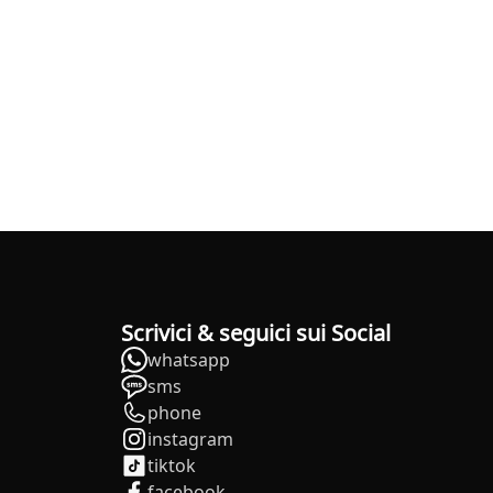
Scrivici & seguici sui Social
whatsapp
sms
phone
instagram
tiktok
facebook