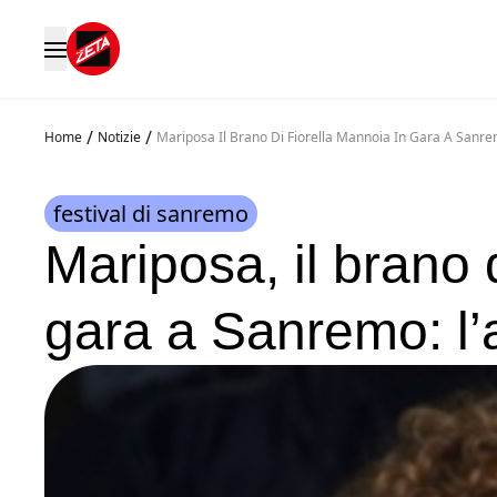
/
/
Home
Notizie
Mariposa Il Brano Di Fiorella Mannoia In Gara A Sanre
festival di sanremo
Mariposa, il brano 
gara a Sanremo: l’a