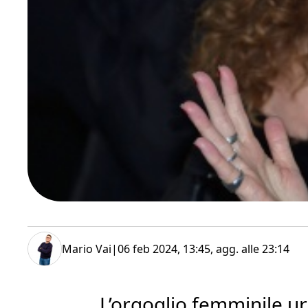
Mario Vai
|
06 feb 2024, 13:45
, agg. alle
23:14
L’orgoglio femminile u