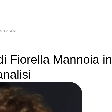
mo L Analisi
di Fiorella Mannoia i
nalisi