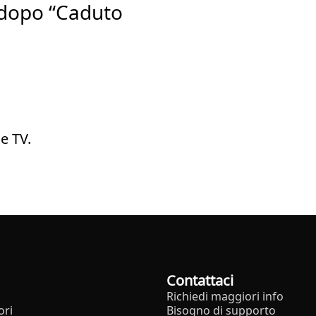
a dopo “Caduto
e TV.
Contattaci
Richiedi maggiori info
ori
Bisogno di supporto