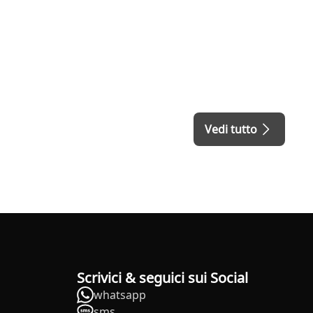
Vedi tutto
Scrivici & seguici sui Social
whatsapp
sms