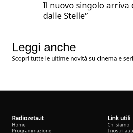
Il nuovo singolo arriv
dalle Stelle”
Leggi anche
Scopri tutte le ultime novità su cinema e seri
radiozeta.it
Link utili
Home
Chi siamo
Programmazione
I nostri aut