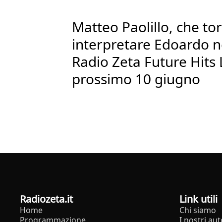
Matteo Paolillo, che to
interpretare Edoardo ne
Radio Zeta Future Hits L
prossimo 10 giugno
radiozeta.it
Link utili
Home
Chi siamo
Programmazione
I nostri aut