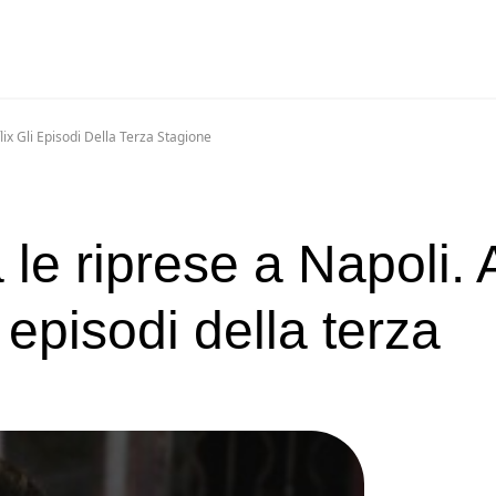
lix Gli Episodi Della Terza Stagione
 le riprese a Napoli. 
i episodi della terza