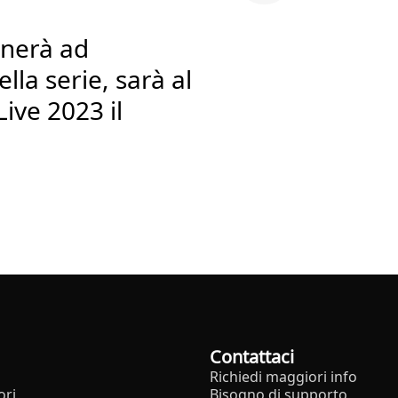
rnerà ad
lla serie, sarà al
ive 2023 il
Contattaci
Richiedi maggiori info
ori
Bisogno di supporto