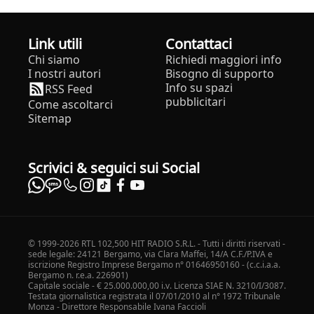
Link utili
Contattaci
Chi siamo
Richiedi maggiori info
I nostri autori
Bisogno di supporto
Info su spazi
RSS Feed
pubblicitari
Come ascoltarci
Sitemap
Scrivici & seguici sui Social
© 1999-2026 RTL 102,500 HIT RADIO S.R.L. - Tutti i diritti riservati -
sede legale: 24121 Bergamo, via Clara Maffei, 14/A C.F./P.IVA e
iscrizione Registro Imprese Bergamo n° 01646950160 - (c.c.i.a.a.
Bergamo n. r.e.a. 226901)
Capitale sociale - € 25.000.000,00 i.v. Licenza SIAE N. 3210/I/3087.
Testata giornalistica registrata il 07/01/2010 al n° 1972 Tribunale
Monza - Direttore Responsabile Ivana Faccioli