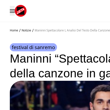
/
/
Home
Notizie
Maninni Spettacolare L Analisi Del Testo Della Canzo
festival di sanremo
Maninni “Spettacolar
della canzone in 