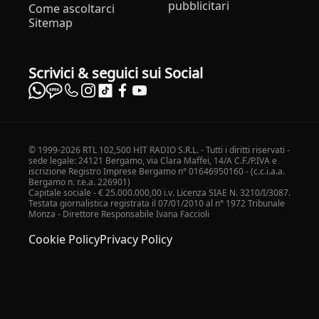
pubblicitari
Come ascoltarci
Sitemap
Scrivici & seguici sui Social
© 1999-2026 RTL 102,500 HIT RADIO S.R.L. - Tutti i diritti riservati -
sede legale: 24121 Bergamo, via Clara Maffei, 14/A C.F./P.IVA e
iscrizione Registro Imprese Bergamo n° 01646950160 - (c.c.i.a.a.
Bergamo n. r.e.a. 226901)
Capitale sociale - € 25.000.000,00 i.v. Licenza SIAE N. 3210/I/3087.
Testata giornalistica registrata il 07/01/2010 al n° 1972 Tribunale
Monza - Direttore Responsabile Ivana Faccioli
Cookie Policy
Privacy Policy