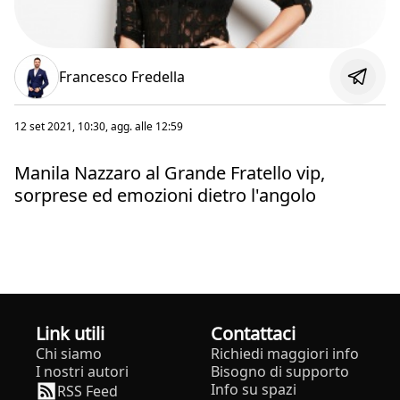
Francesco Fredella
12 set 2021, 10:30
, agg. alle
12:59
Manila Nazzaro al Grande Fratello vip,
sorprese ed emozioni dietro l'angolo
Link utili
Contattaci
Chi siamo
Richiedi maggiori info
I nostri autori
Bisogno di supporto
Info su spazi
RSS Feed