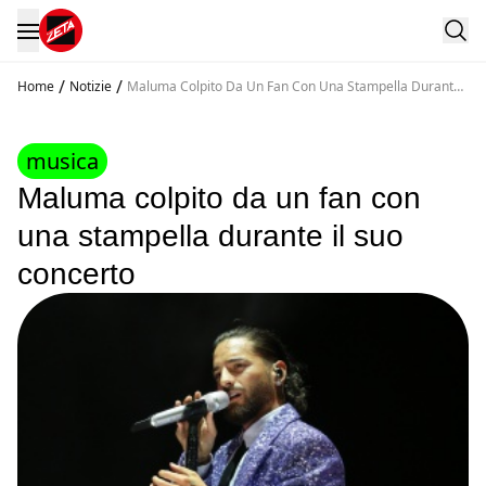
/
/
Home
Notizie
Maluma Colpito Da Un Fan Con Una Stampella Durante
Il Suo Concerto
musica
Maluma colpito da un fan con
una stampella durante il suo
concerto