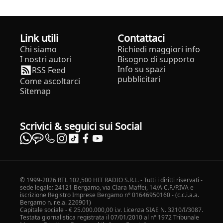
Link utili
Contattaci
Chi siamo
Richiedi maggiori info
I nostri autori
Bisogno di supporto
Info su spazi
RSS Feed
pubblicitari
Come ascoltarci
Sitemap
Scrivici & seguici sui Social
© 1999-2026 RTL 102,500 HIT RADIO S.R.L. - Tutti i diritti riservati -
sede legale: 24121 Bergamo, via Clara Maffei, 14/A C.F./P.IVA e
iscrizione Registro Imprese Bergamo n° 01646950160 - (c.c.i.a.a.
Bergamo n. r.e.a. 226901)
Capitale sociale - € 25.000.000,00 i.v. Licenza SIAE N. 3210/I/3087.
Testata giornalistica registrata il 07/01/2010 al n° 1972 Tribunale