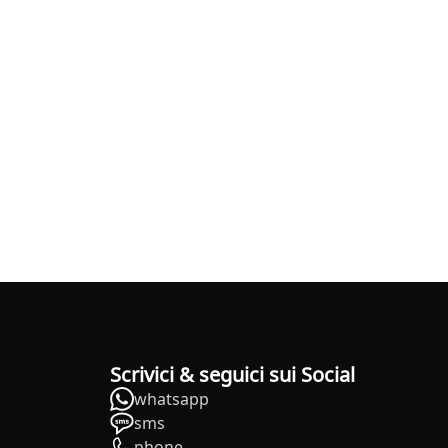
Scrivici & seguici sui Social
whatsapp
sms
phone