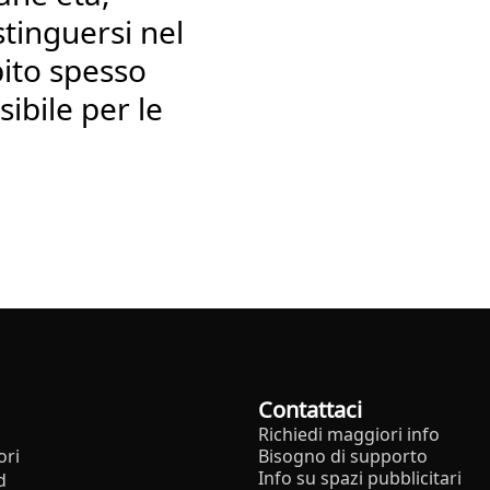
tinguersi nel
ito spesso
ibile per le
Contattaci
Richiedi maggiori info
ori
Bisogno di supporto
Info su spazi pubblicitari
d