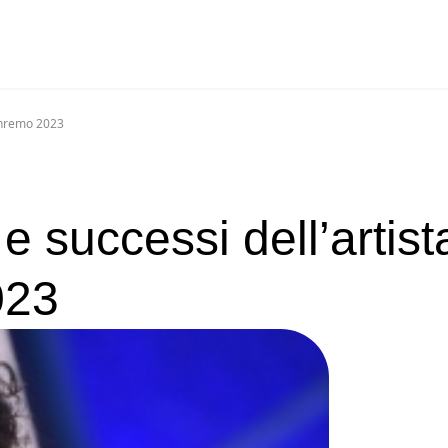
anremo 2023
 successi dell’artist
023