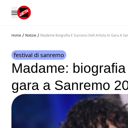
/
/
Home
Notizie
Madame Biografia E Successi Dell Artista In Gara A S
festival di sanremo
Madame: biografia e
gara a Sanremo 2