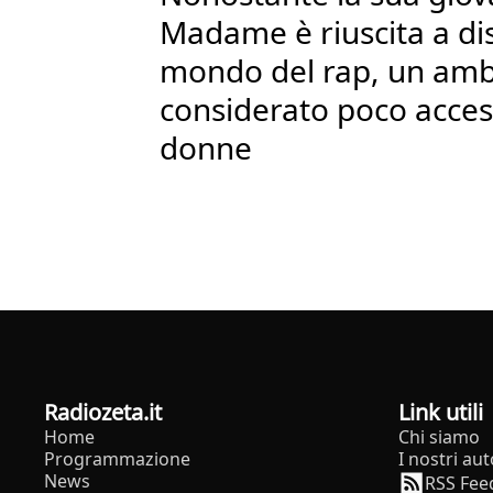
Madame è riuscita a dis
mondo del rap, un amb
considerato poco access
donne
radiozeta.it
Link utili
Home
Chi siamo
Programmazione
I nostri aut
News
RSS Fee