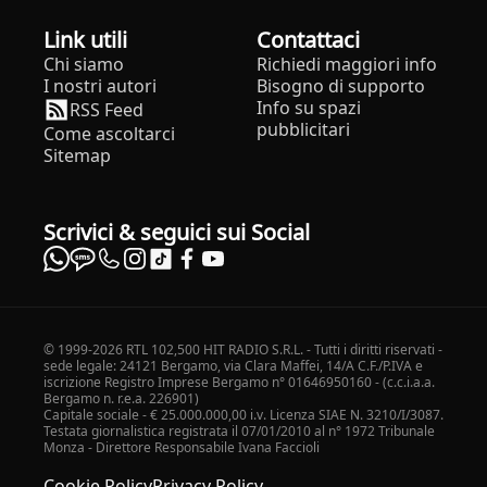
Link utili
Contattaci
Chi siamo
Richiedi maggiori info
I nostri autori
Bisogno di supporto
Info su spazi
RSS Feed
pubblicitari
Come ascoltarci
Sitemap
Scrivici & seguici sui Social
© 1999-2026 RTL 102,500 HIT RADIO S.R.L. - Tutti i diritti riservati -
sede legale: 24121 Bergamo, via Clara Maffei, 14/A C.F./P.IVA e
iscrizione Registro Imprese Bergamo n° 01646950160 - (c.c.i.a.a.
Bergamo n. r.e.a. 226901)
Capitale sociale - € 25.000.000,00 i.v. Licenza SIAE N. 3210/I/3087.
Testata giornalistica registrata il 07/01/2010 al n° 1972 Tribunale
Monza - Direttore Responsabile Ivana Faccioli
Cookie Policy
Privacy Policy