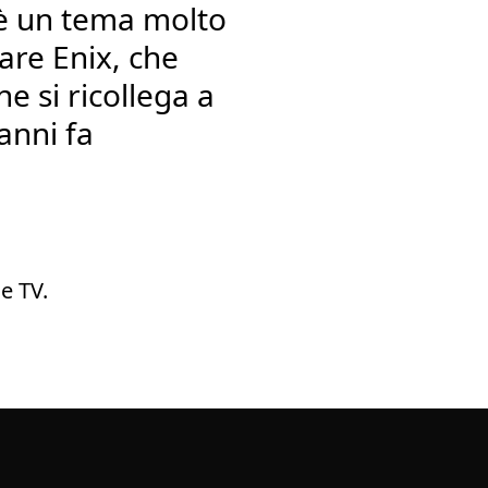
 è un tema molto
uare Enix, che
e si ricollega a
anni fa
e TV.