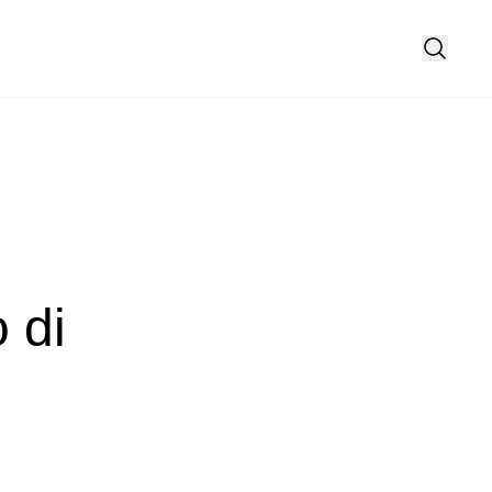
e
o di