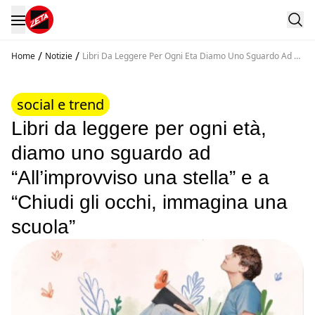
/
/
Home
Notizie
Libri Da Leggere Per Ogni Eta Diamo Uno Sguardo Ad All
Improvviso Una Stella E A Chiudi Gli Occhi Immagina
Una Scuola
social e trend
Libri da leggere per ogni età,
diamo uno sguardo ad
“All’improvviso una stella” e a
“Chiudi gli occhi, immagina una
scuola”