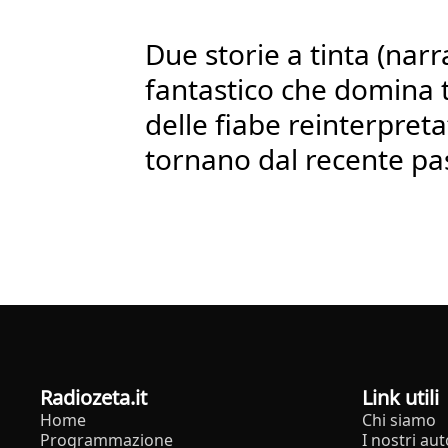
Due storie a tinta (narra
fantastico che domina t
delle fiabe reinterpret
tornano dal recente pa
radiozeta.it
Link utili
Home
Chi siamo
Programmazione
I nostri aut