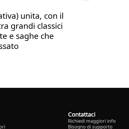
tiva) unita, con il
ra grandi classici
ate e saghe che
ssato
Contattaci
Richiedi maggiori info
ori
Bisogno di supporto