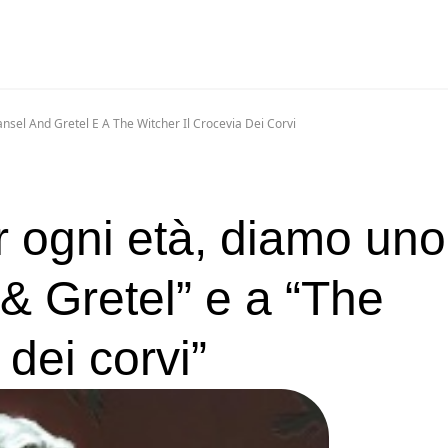
sel And Gretel E A The Witcher Il Crocevia Dei Corvi
r ogni età, diamo uno
& Gretel” e a “The
 dei corvi”