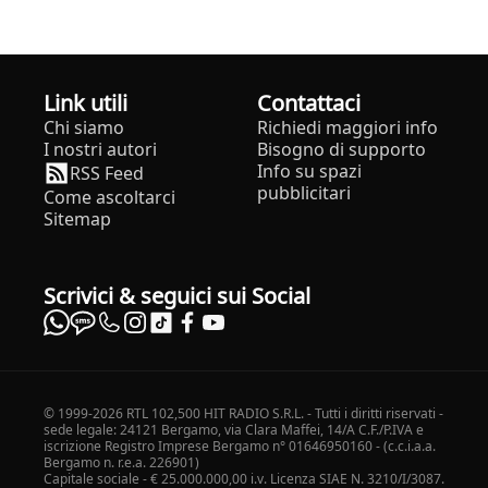
Link utili
Contattaci
Chi siamo
Richiedi maggiori info
I nostri autori
Bisogno di supporto
Info su spazi
RSS Feed
pubblicitari
Come ascoltarci
Sitemap
Scrivici & seguici sui Social
© 1999-2026 RTL 102,500 HIT RADIO S.R.L. - Tutti i diritti riservati -
sede legale: 24121 Bergamo, via Clara Maffei, 14/A C.F./P.IVA e
iscrizione Registro Imprese Bergamo n° 01646950160 - (c.c.i.a.a.
Bergamo n. r.e.a. 226901)
Capitale sociale - € 25.000.000,00 i.v. Licenza SIAE N. 3210/I/3087.