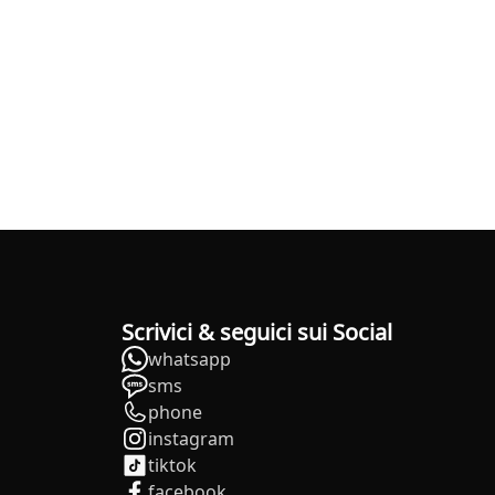
Scrivici & seguici sui Social
whatsapp
sms
phone
instagram
tiktok
facebook