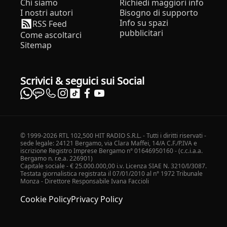
Chi siamo
Richiedi maggiori info
I nostri autori
Bisogno di supporto
Info su spazi
RSS Feed
pubblicitari
Come ascoltarci
Sitemap
Scrivici & seguici sui Social
© 1999-2026 RTL 102,500 HIT RADIO S.R.L. - Tutti i diritti riservati -
sede legale: 24121 Bergamo, via Clara Maffei, 14/A C.F./P.IVA e
iscrizione Registro Imprese Bergamo n° 01646950160 - (c.c.i.a.a.
Bergamo n. r.e.a. 226901)
Capitale sociale - € 25.000.000,00 i.v. Licenza SIAE N. 3210/I/3087.
Testata giornalistica registrata il 07/01/2010 al n° 1972 Tribunale
Monza - Direttore Responsabile Ivana Faccioli
Cookie Policy
Privacy Policy