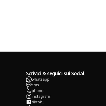
Scrivici & seguici sui Social
whatsapp
sms
phone
instagram
tiktok