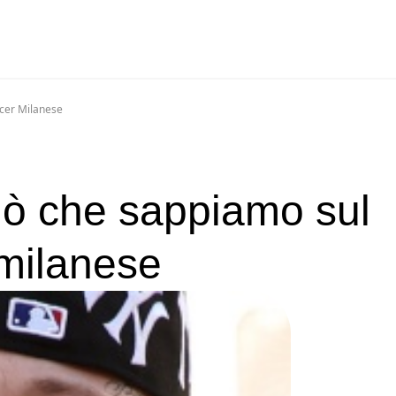
ucer Milanese
ciò che sappiamo sul
 milanese