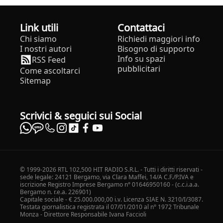
Link utili
Contattaci
Chi siamo
Richiedi maggiori info
I nostri autori
Bisogno di supporto
Info su spazi
RSS Feed
pubblicitari
Come ascoltarci
Sitemap
Scrivici & seguici sui Social
© 1999-2026 RTL 102,500 HIT RADIO S.R.L. - Tutti i diritti riservati -
sede legale: 24121 Bergamo, via Clara Maffei, 14/A C.F./P.IVA e
iscrizione Registro Imprese Bergamo n° 01646950160 - (c.c.i.a.a.
Bergamo n. r.e.a. 226901)
Capitale sociale - € 25.000.000,00 i.v. Licenza SIAE N. 3210/I/3087.
Testata giornalistica registrata il 07/01/2010 al n° 1972 Tribunale
Monza - Direttore Responsabile Ivana Faccioli