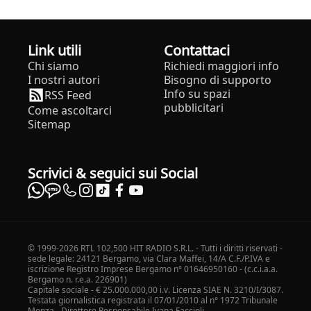
Link utili
Contattaci
Chi siamo
Richiedi maggiori info
I nostri autori
Bisogno di supporto
Info su spazi
RSS Feed
pubblicitari
Come ascoltarci
Sitemap
Scrivici & seguici sui Social
© 1999-2026 RTL 102,500 HIT RADIO S.R.L. - Tutti i diritti riservati -
sede legale: 24121 Bergamo, via Clara Maffei, 14/A C.F./P.IVA e
iscrizione Registro Imprese Bergamo n° 01646950160 - (c.c.i.a.a.
Bergamo n. r.e.a. 226901)
Capitale sociale - € 25.000.000,00 i.v. Licenza SIAE N. 3210/I/3087.
Testata giornalistica registrata il 07/01/2010 al n° 1972 Tribunale
Monza - Direttore Responsabile Ivana Faccioli