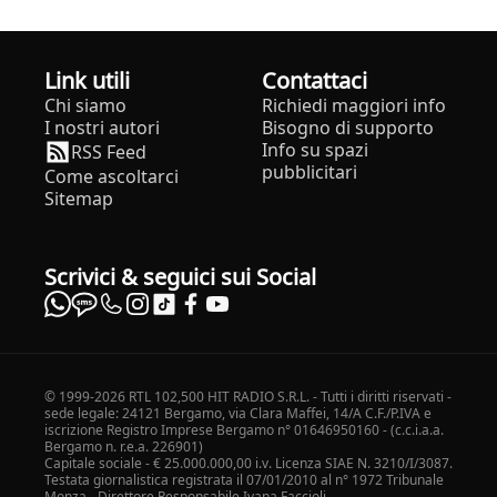
Link utili
Contattaci
Chi siamo
Richiedi maggiori info
I nostri autori
Bisogno di supporto
Info su spazi
RSS Feed
pubblicitari
Come ascoltarci
Sitemap
Scrivici & seguici sui Social
© 1999-2026 RTL 102,500 HIT RADIO S.R.L. - Tutti i diritti riservati -
sede legale: 24121 Bergamo, via Clara Maffei, 14/A C.F./P.IVA e
iscrizione Registro Imprese Bergamo n° 01646950160 - (c.c.i.a.a.
Bergamo n. r.e.a. 226901)
Capitale sociale - € 25.000.000,00 i.v. Licenza SIAE N. 3210/I/3087.
Testata giornalistica registrata il 07/01/2010 al n° 1972 Tribunale
Monza - Direttore Responsabile Ivana Faccioli