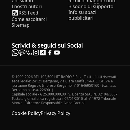
Chi siamo
Richiedi maggiori info
I nostri autori
Bisogno di supporto
Info su spazi
RSS Feed
pubblicitari
Come ascoltarci
Sitemap
Scrivici & seguici sui Social
© 1999-2026 RTL 102,500 HIT RADIO S.R.L. - Tutti i diritti riservati -
sede legale: 24121 Bergamo, via Clara Maffei, 14/A C.F./P.IVA e
iscrizione Registro Imprese Bergamo n° 01646950160 - (c.c.i.a.a.
Bergamo n. r.e.a. 226901)
Capitale sociale - € 25.000.000,00 i.v. Licenza SIAE N. 3210/I/3087.
Testata giornalistica registrata il 07/01/2010 al n° 1972 Tribunale
Monza - Direttore Responsabile Ivana Faccioli
Cookie Policy
Privacy Policy