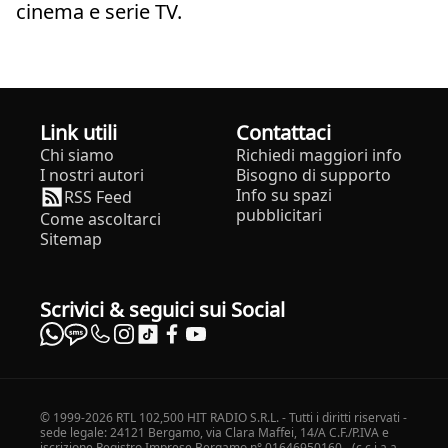
cinema e serie TV.
Link utili
Contattaci
Chi siamo
Richiedi maggiori info
I nostri autori
Bisogno di supporto
Info su spazi
RSS Feed
pubblicitari
Come ascoltarci
Sitemap
Scrivici & seguici sui Social
© 1999-2026 RTL 102,500 HIT RADIO S.R.L. - Tutti i diritti riservati -
sede legale: 24121 Bergamo, via Clara Maffei, 14/A C.F./P.IVA e
iscrizione Registro Imprese Bergamo n° 01646950160 - (c.c.i.a.a.