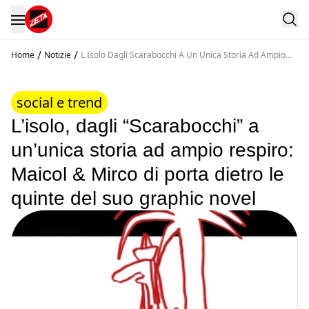
/
/
Home
Notizie
L Isolo Dagli Scarabocchi A Un Unica Storia Ad Ampio
Respiro Maicol And Mirco Di Porta Dietro Le Quinte Del
Suo Graphic Novel
social e trend
L’isolo, dagli “Scarabocchi” a
un’unica storia ad ampio respiro:
Maicol & Mirco di porta dietro le
quinte del suo graphic novel