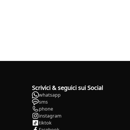
Scrivici & seguici sui Social
whatsapp
sms
phone
instagram
tiktok
facebook