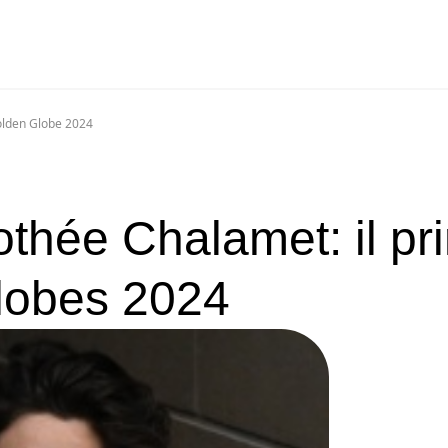
Golden Globe 2024
othée Chalamet: il pr
Globes 2024