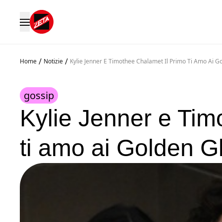
/
/
Home
Notizie
Kylie Jenner E Timothee Chalamet Il Primo Ti Amo Ai 
gossip
Kylie Jenner e Tim
ti amo ai Golden 