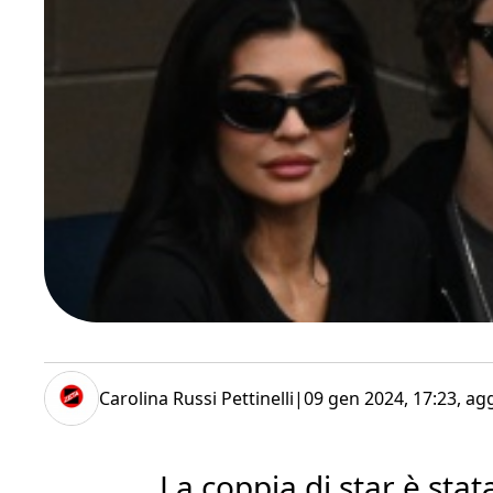
Carolina Russi Pettinelli
|
09 gen 2024, 17:23
, ag
La coppia di star è stat