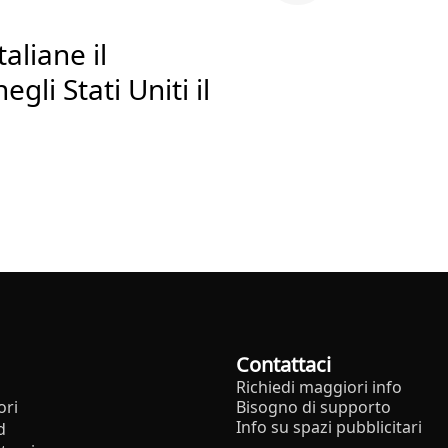
taliane il
gli Stati Uniti il
Contattaci
Richiedi maggiori info
ori
Bisogno di supporto
Info su spazi pubblicitari
d