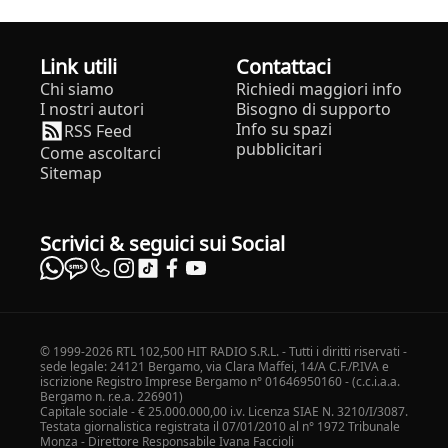
Link utili
Contattaci
Chi siamo
Richiedi maggiori info
I nostri autori
Bisogno di supporto
Info su spazi
RSS Feed
pubblicitari
Come ascoltarci
Sitemap
Scrivici & seguici sui Social
© 1999-2026 RTL 102,500 HIT RADIO S.R.L. - Tutti i diritti riservati -
sede legale: 24121 Bergamo, via Clara Maffei, 14/A C.F./P.IVA e
iscrizione Registro Imprese Bergamo n° 01646950160 - (c.c.i.a.a.
Bergamo n. r.e.a. 226901)
Capitale sociale - € 25.000.000,00 i.v. Licenza SIAE N. 3210/I/3087.
Testata giornalistica registrata il 07/01/2010 al n° 1972 Tribunale
Monza - Direttore Responsabile Ivana Faccioli