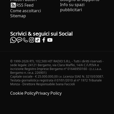
Info su spazi
RSS Feed
pubblicitari
Come ascoltarci
Sitemap
Scrivici & seguici sui Social
© 1999-2026 RTL 102,500 HIT RADIO S.R.L. - Tutti i diritti riservati -
sede legale: 24121 Bergamo, via Clara Maffei, 14/A C.F./P.IVA e
iscrizione Registro Imprese Bergamo n° 01646950160 - (c.c.i.a.a.
Bergamo n. r.e.a. 226901)
Capitale sociale - € 25.000.000,00 i.v. Licenza SIAE N. 3210/I/3087.
Testata giornalistica registrata il 07/01/2010 al n° 1972 Tribunale
Monza - Direttore Responsabile Ivana Faccioli
Cookie Policy
Privacy Policy