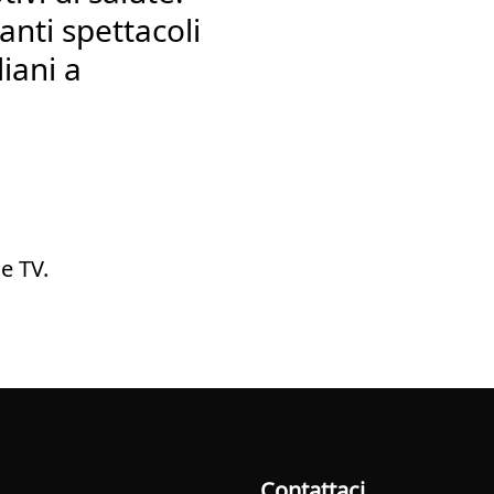
anti spettacoli
liani a
e TV.
Contattaci