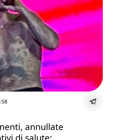
:58
nenti, annullate
ivi di salute: