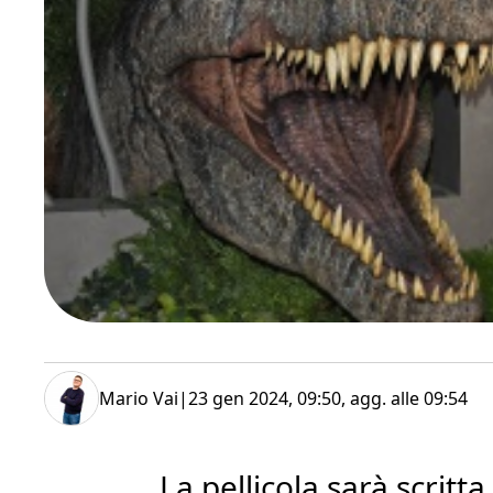
Mario Vai
|
23 gen 2024, 09:50
, agg. alle
09:54
La pellicola sarà scritt