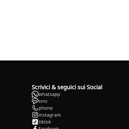
Scrivici & seguici sui Social
whatsapp
sms
phone
instagram
tiktok
facebook