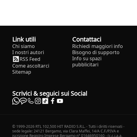
Link utili
Contattaci
Chi siamo
Richiedi maggiori info
I nostri autori
Bisogno di supporto
Info su spazi
RSS Feed
pubblicitari
Come ascoltarci
Sitemap
Scrivici & seguici sui Social
© 1999-2026 RTL 102,500 HIT RADIO S.R.L. - Tutti i diritti riservati -
sede legale: 24121 Bergamo, via Clara Maffei, 14/A C.F./P.IVA e
iscrizione Registro Imprese Bergamo n° 01646950160 - (c.c.i.a.a.