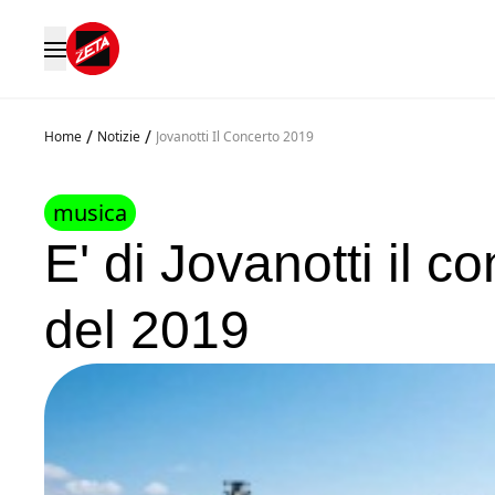
/
/
Home
Notizie
Jovanotti Il Concerto 2019
musica
E' di Jovanotti il c
del 2019