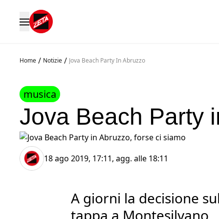
/
/
Home
Notizie
Jova Beach Party In Abruzzo
musica
Jova Beach Party i
18 ago 2019, 17:11
, agg. alle
18:11
A giorni la decisione su
tappa a Montesilvano