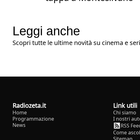
Leggi anche
Scopri tutte le ultime novità su cinema e seri
radiozeta.it
Link utili
Home
Chi siamo
Programmazione
I nostri aut
News
RSS Fee
Come ascol
Sitemap