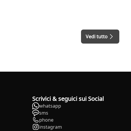
Vedi tutto
Scrivici & seguici sui Social
whatsapp
sms
phone
instagram