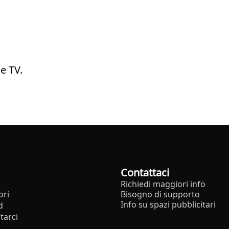
e TV.
Contattaci
Richiedi maggiori info
ori
Bisogno di supporto
Info su spazi pubblicitari
d
tarci