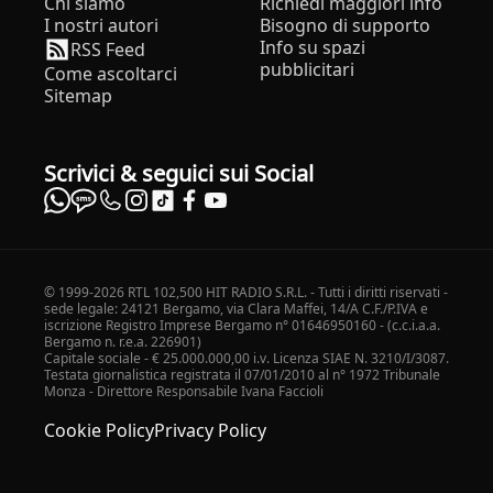
Chi siamo
Richiedi maggiori info
I nostri autori
Bisogno di supporto
Info su spazi
RSS Feed
pubblicitari
Come ascoltarci
Sitemap
Scrivici & seguici sui Social
© 1999-2026 RTL 102,500 HIT RADIO S.R.L. - Tutti i diritti riservati -
sede legale: 24121 Bergamo, via Clara Maffei, 14/A C.F./P.IVA e
iscrizione Registro Imprese Bergamo n° 01646950160 - (c.c.i.a.a.
Bergamo n. r.e.a. 226901)
Capitale sociale - € 25.000.000,00 i.v. Licenza SIAE N. 3210/I/3087.
Testata giornalistica registrata il 07/01/2010 al n° 1972 Tribunale
Monza - Direttore Responsabile Ivana Faccioli
Cookie Policy
Privacy Policy