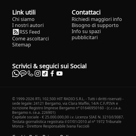
Link utili
Contattaci
Chi siamo
Richiedi maggiori info
I nostri autori
Bisogno di supporto
Info su spazi
RSS Feed
pubblicitari
Come ascoltarci
Sitemap
Scrivici & seguici sui Social
© 1999-2026 RTL 102,500 HIT RADIO S.R.L. - Tutti i diritti riservati -
sede legale: 24121 Bergamo, via Clara Maffei, 14/A C.F./P.IVA e
iscrizione Registro Imprese Bergamo n° 01646950160 - (c.c.i.a.a.
Bergamo n. r.e.a. 226901)
Capitale sociale - € 25.000.000,00 i.v. Licenza SIAE N. 3210/I/3087.
Testata giornalistica registrata il 07/01/2010 al n° 1972 Tribunale
Monza - Direttore Responsabile Ivana Faccioli