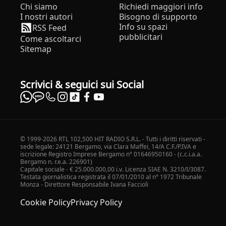
Chi siamo
Richiedi maggiori info
I nostri autori
Bisogno di supporto
Info su spazi
RSS Feed
pubblicitari
Come ascoltarci
Sitemap
Scrivici & seguici sui Social
© 1999-2026 RTL 102,500 HIT RADIO S.R.L. - Tutti i diritti riservati -
sede legale: 24121 Bergamo, via Clara Maffei, 14/A C.F./P.IVA e
iscrizione Registro Imprese Bergamo n° 01646950160 - (c.c.i.a.a.
Bergamo n. r.e.a. 226901)
Capitale sociale - € 25.000.000,00 i.v. Licenza SIAE N. 3210/I/3087.
Testata giornalistica registrata il 07/01/2010 al n° 1972 Tribunale
Monza - Direttore Responsabile Ivana Faccioli
Cookie Policy
Privacy Policy