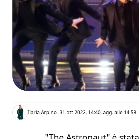
Ilaria Arpino
|
31 ott 2022, 14:40
, agg. alle
14:58
"The Astronaut" è stata 