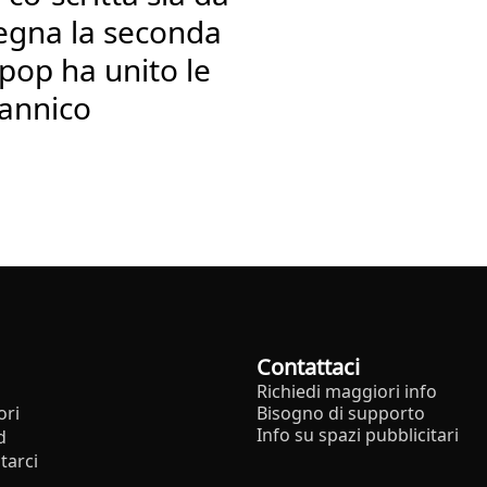
segna la seconda
pop ha unito le
tannico
Contattaci
Richiedi maggiori info
ori
Bisogno di supporto
Info su spazi pubblicitari
d
tarci