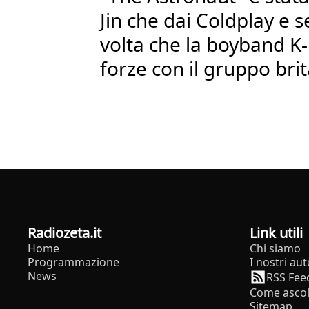
Jin che dai Coldplay e 
volta che la boyband K-
forze con il gruppo bri
radiozeta.it
Link utili
Home
Chi siamo
Programmazione
I nostri aut
News
RSS Fee
Come ascol
Sitemap