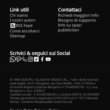
Link utili
Contattaci
Chi siamo
Richiedi maggiori info
I nostri autori
Bisogno di supporto
Info su spazi
RSS Feed
pubblicitari
Come ascoltarci
Sitemap
Scrivici & seguici sui Social
© 1999-2026 RTL 102,500 HIT RADIO S.R.L. - Tutti i diritti riservati -
sede legale: 24121 Bergamo, via Clara Maffei, 14/A C.F./P.IVA e
iscrizione Registro Imprese Bergamo n° 01646950160 - (c.c.i.a.a.
Bergamo n. r.e.a. 226901)
Capitale sociale - € 25.000.000,00 i.v. Licenza SIAE N. 3210/I/3087.
Testata giornalistica registrata il 07/01/2010 al n° 1972 Tribunale
Monza - Direttore Responsabile Ivana Faccioli