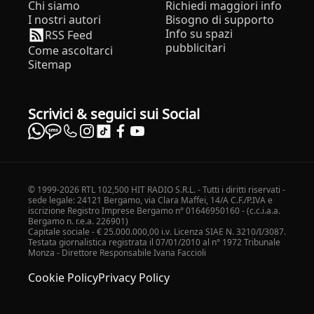
Chi siamo
Richiedi maggiori info
I nostri autori
Bisogno di supporto
Info su spazi
RSS Feed
pubblicitari
Come ascoltarci
Sitemap
Scrivici & seguici sui Social
© 1999-2026 RTL 102,500 HIT RADIO S.R.L. - Tutti i diritti riservati -
sede legale: 24121 Bergamo, via Clara Maffei, 14/A C.F./P.IVA e
iscrizione Registro Imprese Bergamo n° 01646950160 - (c.c.i.a.a.
Bergamo n. r.e.a. 226901)
Capitale sociale - € 25.000.000,00 i.v. Licenza SIAE N. 3210/I/3087.
Testata giornalistica registrata il 07/01/2010 al n° 1972 Tribunale
Monza - Direttore Responsabile Ivana Faccioli
Cookie Policy
Privacy Policy