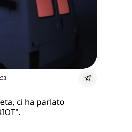
:33
Zeta, ci ha parlato
RIOT".