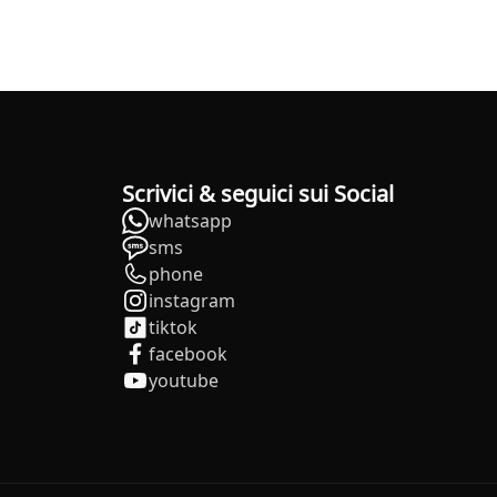
Scrivici & seguici sui Social
whatsapp
sms
phone
instagram
tiktok
facebook
youtube