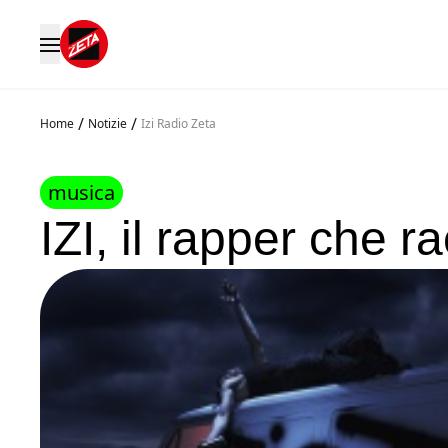
/
/
Home
Notizie
Izi Radio Zeta
musica
IZI, il rapper che r